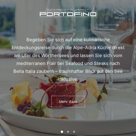
Begeben Sie sich auf eine kulinarische
Entdeckungsreise durch die Alpe-Adria Küche direkt
am Ufer des Wörthersees und lassen Sie sich vom
mediterranen Flair bei Seafood und Steaks nach
Bella Italia zaubern – traumhafter Blick auf den See
inklusive.
Mehr dazu