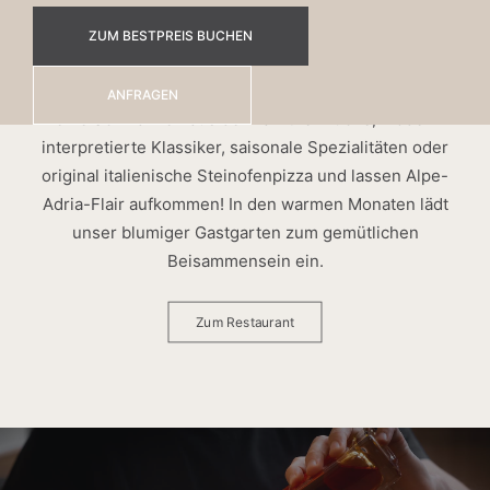
Das Wrannissimo
ZUM BESTPREIS BUCHEN
Gehen Sie auf kulinarische Tuchfühlung. In unserem
à-la-carte Restaurant Wrannissimo servieren wir
ANFRAGEN
feine Schmankerl aus der Kärntner Küche, modern
interpretierte Klassiker, saisonale Spezialitäten oder
original italienische Steinofenpizza und lassen Alpe-
Adria-Flair aufkommen! In den warmen Monaten lädt
unser blumiger Gastgarten zum gemütlichen
Beisammensein ein.
Zum Restaurant