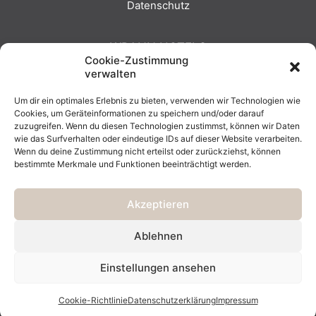
Datenschutz
WRANN HOTELS
Cookie-Zustimmung
verwalten
SEEHOTEL EUROPA
Um dir ein optimales Erlebnis zu bieten, verwenden wir Technologien wie
HOTEL BERGKRISTALL
Cookies, um Geräteinformationen zu speichern und/oder darauf
WRANN HOTELS
zuzugreifen. Wenn du diesen Technologien zustimmst, können wir Daten
wie das Surfverhalten oder eindeutige IDs auf dieser Website verarbeiten.
Wenn du deine Zustimmung nicht erteilst oder zurückziehst, können
bestimmte Merkmale und Funktionen beeinträchtigt werden.
Akzeptieren
Ablehnen
Einstellungen ansehen
© WRANN HOTELS GMBH – POWERED BY
BK-PERFECTION
Cookie-Richtlinie
Datenschutzerklärung
Impressum