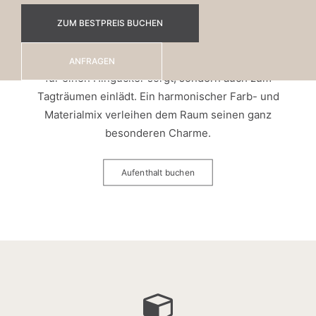
Unser stilvoll eingerichtetes Deluxe Doppelzimmer
bietet auf 45 Quadratmetern ausreichend Platz zur
ZUM BESTPREIS BUCHEN
Entspannung. Neben einer Wohlfühlecke erwartet
Sie auch eine freistehende Badewanne, die nicht nur
ANFRAGEN
für einen Hingucker sorgt, sondern auch zum
Tagträumen einlädt. Ein harmonischer Farb- und
Materialmix verleihen dem Raum seinen ganz
besonderen Charme.
Aufenthalt buchen