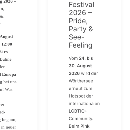
g 2026 –
Festival
on,
2026 –
 &
Pride,
k
Party &
See-
 August
Feeling
 12:00
ßt es
Vom
24. bis
 Bühne
30. August
 den
2026
wird der
l Europa
Wörthersee
ag
bei uns
erneut zum
en! Was
Hotspot der
internationalen
rer
LGBTIQ+
ad-
Community.
g begann,
Beim
Pink
 in neuer